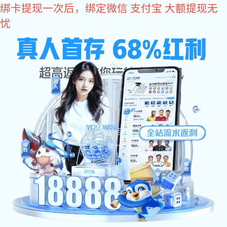
U8国际
PUBLIC
信息公开
企业信息
采购信息
通知公告
网上信访
采购信息