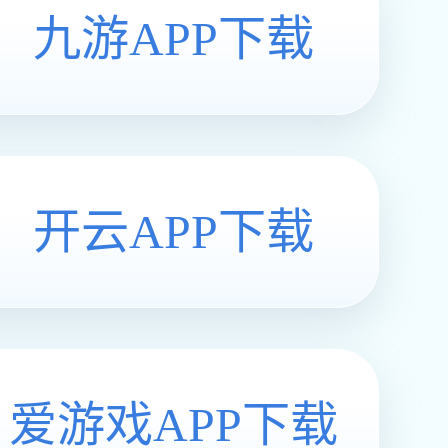
一站式解决方案