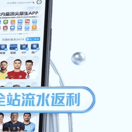
智能声振领域
前瞻技术领域
量管理室两个科室。
术一站式解决方案，依托风洞实验
展能量管理开发、热管理开发、低风
发等关键技术研究，提升汽车产品的