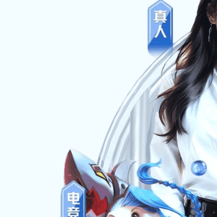
安全技术领域
节能低碳领