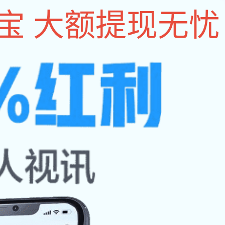
工作
信息公开
联系U8国际
SS