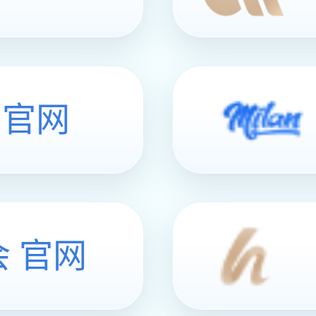
水管理开发一站式解决方案
数字化产品