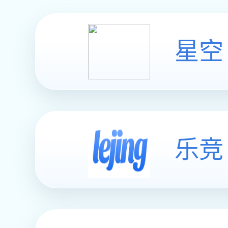
能量管理开发一