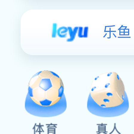
汽车数字
汽车空气动力学结构测评量