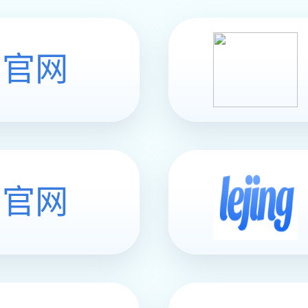
站式解决方案
热管理开发