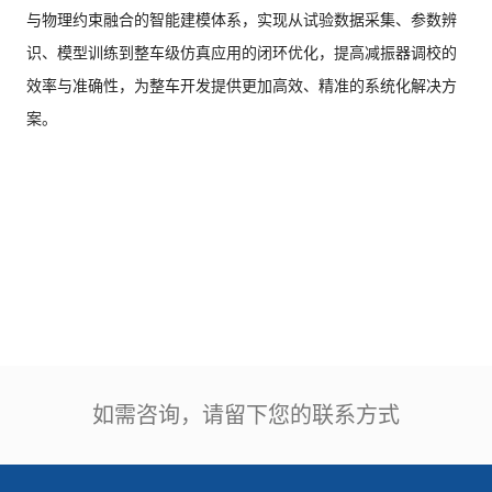
与物理约束融合的智能建模体系，实现从试验数据采集、参数辨
识、模型训练到整车级仿真应用的闭环优化，提高减振器调校的
效率与准确性，为整车开发提供更加高效、精准的系统化解决方
案。
如需咨询，请留下您的联系方式