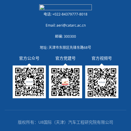
电话: +022-84379777-8018
Email: aeri@catarc.ac.cn
邮编: 300300
地址: 天津市东丽区先锋东路68号
官方公众号
官方党建号
官方视频号
版权所有：U8国际（天津）汽车工程研究院有限公司