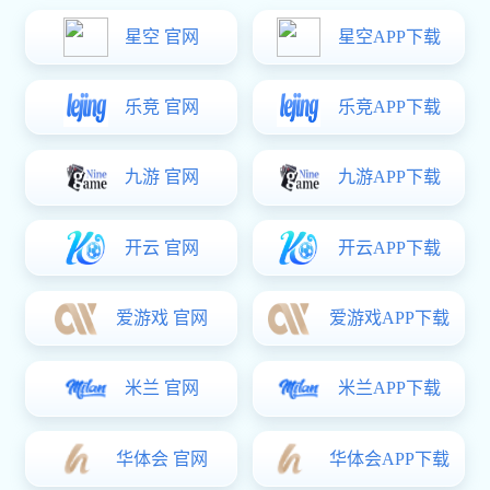
党建U8国际
工团风采
先进典型
学习链接
纪检监督
工程院党委召开统战工作暨青年员工座谈
会
时间：
2024-11-01